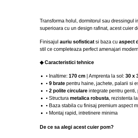
Transforma holul, dormitorul sau dressingul i
superioara cu un design rafinat, acest cuier d
Finisajul
auriu sofisticat
si baza cu
aspect 
stil ce completeaza perfect amenajari modern
◆ Caracteristici tehnice
• Inaltime:
170 cm
| Amprenta la sol:
30 x 
•
9 brate
pentru haine, jachete, palarii si e
•
2 polite circulare
integrate pentru genti,
• Structura
metalica robusta
, rezistenta l
• Baza stabila cu finisaj premium aspect 
• Montaj rapid, intretinere minima
De ce sa alegi acest cuier pom?