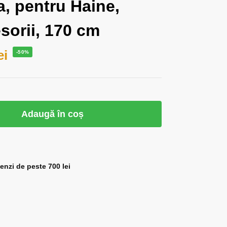
, pentru Haine,
sorii, 170 cm
ei
-50%
Adaugă în coș
zi de peste 700 lei