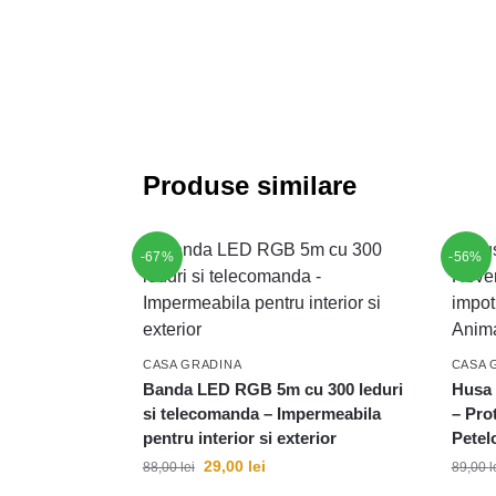
Produse similare
-67%
-56%
CASA GRADINA
CASA 
Banda LED RGB 5m cu 300 leduri
Husa 
si telecomanda – Impermeabila
– Pro
pentru interior si exterior
Petel
29,00
lei
88,00
lei
89,00
l