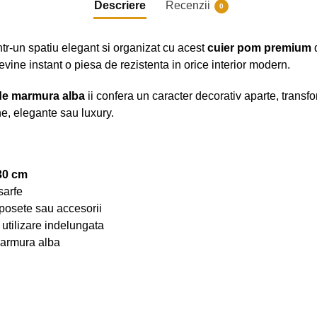
Descriere
Recenzii
0
ntr-un spatiu elegant si organizat cu acest
cuier pom premium
d
evine instant o piesa de rezistenta in orice interior modern.
de marmura alba
ii confera un caracter decorativ aparte, transfo
e, elegante sau luxury.
30 cm
sarfe
 posete sau accesorii
a utilizare indelungata
marmura alba