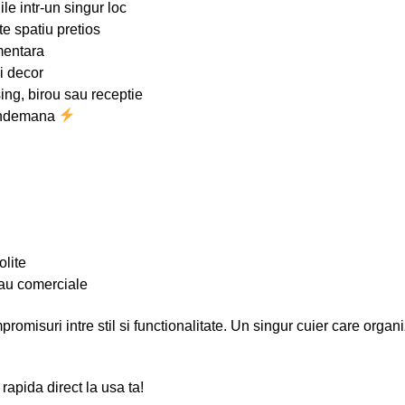
le intr-un singur loc
e spatiu pretios
mentara
i decor
sing, birou sau receptie
 indemana
olite
sau comerciale
romisuri intre stil si functionalitate. Un singur cuier care organ
apida direct la usa ta!