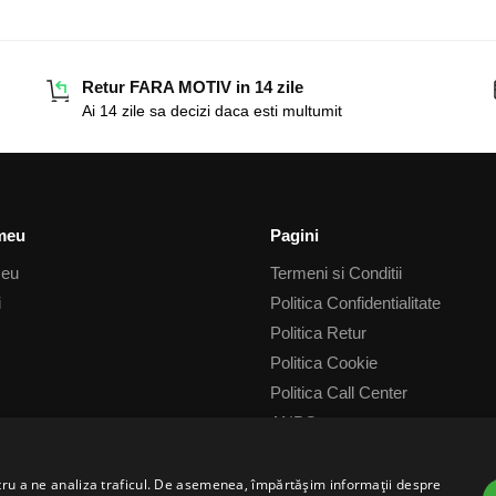
Retur FARA MOTIV in 14 zile
Ai 14 zile sa decizi daca esti multumit
meu
Pagini
meu
Termeni si Conditii
i
Politica Confidentialitate
Politica Retur
Politica Cookie
Politica Call Center
ANPC
ANPC Litigii
ntru a ne analiza traficul. De asemenea, împărtășim informații despre