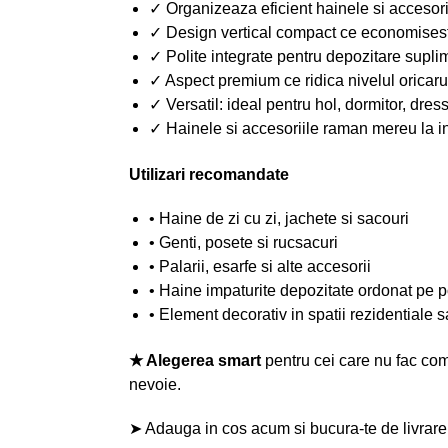
✓ Organizeaza eficient hainele si accesorii
✓ Design vertical compact ce economisest
✓ Polite integrate pentru depozitare supli
✓ Aspect premium ce ridica nivelul oricaru
✓ Versatil: ideal pentru hol, dormitor, dres
✓ Hainele si accesoriile raman mereu la
Utilizari recomandate
• Haine de zi cu zi, jachete si sacouri
• Genti, posete si rucsacuri
• Palarii, esarfe si alte accesorii
• Haine impaturite depozitate ordonat pe p
• Element decorativ in spatii rezidentiale 
★ Alegerea smart
pentru cei care nu fac comp
nevoie.
➤ Adauga in cos acum si bucura-te de livrare r