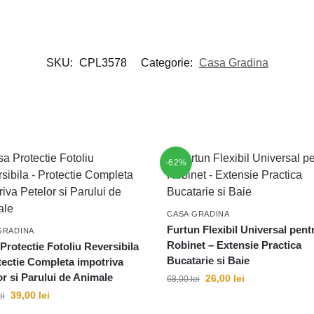
SKU:
CPL3578
Categorie:
Casa Gradina
-62%
CASA GRADINA
Furtun Flexibil Universal pent
GRADINA
Robinet – Extensie Practica
Protectie Fotoliu Reversibila
Bucatarie si Baie
tectie Completa impotriva
or si Parului de Animale
26,00
lei
68,00
lei
39,00
lei
ei