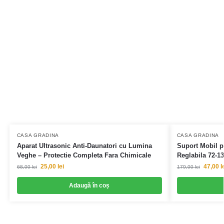
CASA GRADINA
CASA GRADINA
Aparat Ultrasonic Anti-Daunatori cu Lumina
Suport Mobil p
Veghe – Protectie Completa Fara Chimicale
Reglabila 72-1
25,00
lei
47,00
l
68,00
lei
179,00
lei
Adaugă în coș