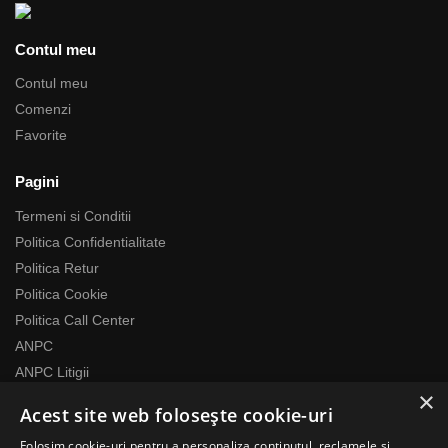
Contul meu
Contul meu
Comenzi
Favorite
Pagini
Termeni si Conditii
Politica Confidentialitate
Politica Retur
Politica Cookie
Politica Call Center
ANPC
ANPC Litigii
×
Acest site web folosește cookie-uri
Despre noi
Folosim cookie-uri pentru a personaliza conținutul, reclamele și