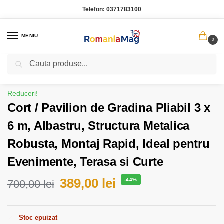
Telefon:
0371783100
MENIU
0
Caută
Prima pagină
Casa Gradina
Cort / Pavilion de Gradina Pliabil 3 x 6 m, Albastru, Structura Metalica Robusta, Montaj Rapid, Ideal pentru Evenimente, Terasa si Curte
/
/
Reduceri!
Cort / Pavilion de Gradina Pliabil 3 x
6 m, Albastru, Structura Metalica
Robusta, Montaj Rapid, Ideal pentru
Evenimente, Terasa si Curte
389,00
lei
-44%
700,00
lei
Stoc epuizat